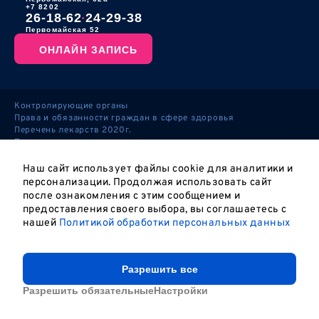
+7 8202
26-18-62
24-29-38
•
Первомайская 52
ОНЛАЙН ЗАПИСЬ
Контролирующие органы
Права и обязанности граждан в сфере здоровья
Перечень лекарств 2020г.
Персональные данные
Политика обработки персональных данных
Правовая информация
Наш сайт использует файлы cookie для аналитики и
Настройки cookie
персонализации. Продолжая использовать сайт
после ознакомления с этим сообщением и
предоставления своего выбора, вы соглашаетесь с
нашей
Политикой обработки персональных данных
© ООО Медицинский центр «Забота и здоровье»
Создание
и продвижение
сайтов
Разрешить все
Разрешить обязательные
Настройки
ОНЛАЙН ЗАПИСЬ