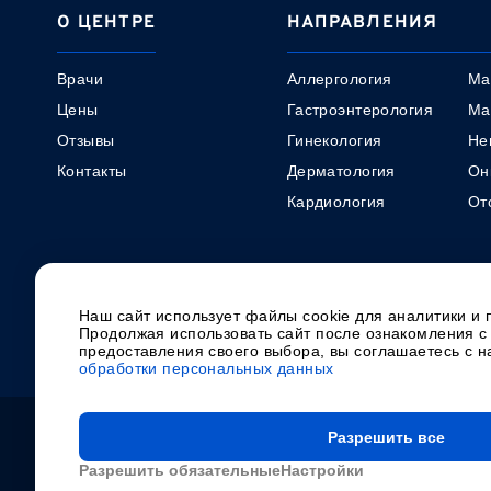
О ЦЕНТРЕ
НАПРАВЛЕНИЯ
Врачи
Аллергология
Ма
Цены
Гастроэнтерология
Ма
Отзывы
Гинекология
Не
Контакты
Дерматология
Он
Кардиология
От
+7 8202
+7 8202
Наш сайт использует файлы cookie для аналитики и 
28-44-98
28-45-56
26-18-62
24-29-38
ГР
Продолжая использовать сайт после ознакомления с
•
•
предоставления своего выбора, вы соглашаетесь с 
Первомайская, 62а
Первомайская 52
обработки персональных данных
Контролирующие органы
Права и обязанности граждан в сфе
Разрешить все
Настройки cookie
Разрешить обязательные
Настройки