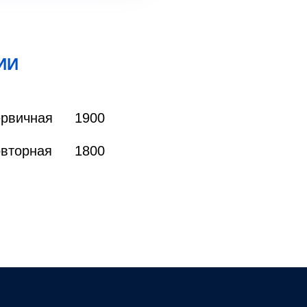
ИИ
ервичная
1900
овторная
1800