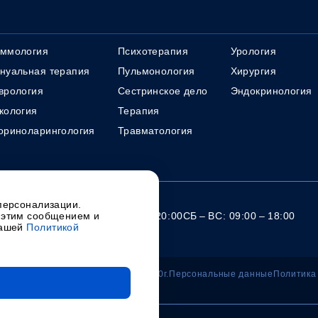
ммология
Психотерапия
Урология
нуальная терапия
Пульмонология
Хирургия
врология
Сестринское дело
Эндокринология
кология
Терапия
ориноларингология
Травматология
персонализации.
АФИК РАБОТЫ
ПН – ПТ: 08:00 – 20:00
СБ – ВС: 09:00 – 18:00
 этим сообщением и
нашей
Политикой
ре здоровья
Перечень лекарств 2020г.
Персональные данные
Политика