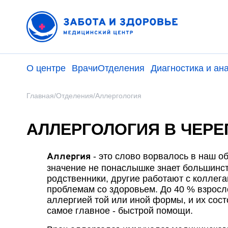
О центре
Врачи
Отделения
Диагностика и ан
Главная
/
Отделения
/
Аллергология
АЛЛЕРГОЛОГИЯ В ЧЕР
Аллергия
- это слово ворвалось в наш об
значение не понаслышке знает большинс
родственники, другие работают с коллег
проблемам со здоровьем. До 40 % взросл
аллергией той или иной формы, и их сос
самое главное - быстрой помощи.