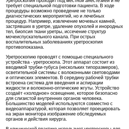
Уретроскопия проходит под местной анестезией и не
требует специальной подготовки пациента. В ходе
процедуры возможно проведение не только
диагностических мероприятий, но и лечебных
процедур. Например, извлечение мочевых камней,
застрявших в уретре, удаление опухолей и инородных
тел, биопсия ткани уретры, иссечение структур
мочеиспускательного канала. При острых
воспалительных заболеваниях уретроскопия
противопоказана.
Уретроскопию проводят с помощью специального
устройства - уретроскопа. Этот аппарат состоит из
вводимой трубки-тубуса (нескольких типоразмеров),
осветительной системы с волоконными световодами
и оптических элементов. В середину рабочей трубки
встроена система для введения и аспирации
жидкости и волоконно-оптические жгуты. Устройство
создаёт «холодное» освещение, которое безопасно
для слизистой внутренних органов человека.
Большинство моделей используются совместно с
видеоаппаратурой, которая позволяет проецировать
на экран монитора изображение обследуемых
органов и действия хирурга.
В клинической практике используют уретроскопы для